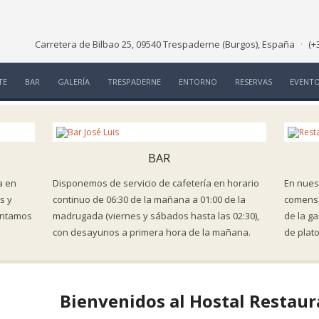
Carretera de Bilbao 25, 09540 Trespaderne (Burgos), España
·
(+
TE
BAR
GALERÍA
TRESPADERNE
ENTORNO
RESERVAS
EVENT
BAR
a en
Disponemos de servicio de cafetería en horario
En nues
s y
continuo de 06:30 de la mañana a 01:00 de la
comensa
Contamos
madrugada (viernes y sábados hasta las 02:30),
de la g
con desayunos a primera hora de la mañana.
de plato
Bienvenidos al Hostal Restaur