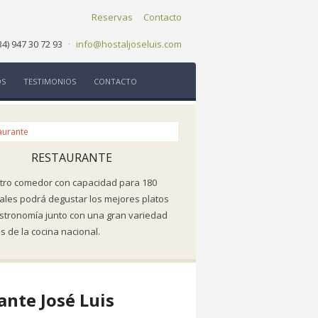
Reservas
Contacto
34) 947 30 72 93
·
info@hostaljoseluis.com
OS
TESTIMONIOS
CONTACTO
RESTAURANTE
tro comedor con capacidad para 180
les podrá degustar los mejores platos
astronomía junto con una gran variedad
s de la cocina nacional.
ante José Luis